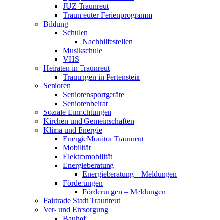
JUZ Traunreut
Traunreuter Ferienprogramm
Bildung
Schulen
Nachhilfestellen
Musikschule
VHS
Heiraten in Traunreut
Trauungen in Pertenstein
Senioren
Seniorensportgeräte
Seniorenbeirat
Soziale Einrichtungen
Kirchen und Gemeinschaften
Klima und Energie
EnergieMonitor Traunreut
Mobilität
Elektromobilität
Energieberatung
Energieberatung – Meldungen
Förderungen
Förderungen – Meldungen
Fairtrade Stadt Traunreut
Ver- und Entsorgung
Bauhof