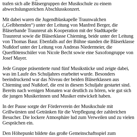
trafen sich alle Bläsergruppen der Musikschule zu einem
abwechslungsreichen Abschlusskonzert.
Mit dabei waren die Jugendblaskapelle Traunwalchen
(„Gelbhemden“) unter der Leitung von Manfred Berger, die
Bläserbande Traunreut als Kooperation mit der Stadtkapelle
Traunreut sowie die Bläserklasse Chieming, beide unter der Leitung
von Thomas Baur. Ebenfalls auf der Bühne standen die Bläserklasse
Nußdorf unter der Leitung von Andreas Niedermeier, die
Querflötenschüler von Nicole Becht sowie eine Saxofongruppe von
Josef Mayer.
Jede Gruppe präsentierte rund fünf Musikstücke und zeigte dabei,
was im Laufe des Schuljahres erarbeitet wurde. Besonders
beeindruckend war das Niveau der beiden Bläserklassen aus
Chieming und Nußdorf, die erst in diesem Schuljahr gestartet sind.
Bereits nach wenigen Monaten war deutlich zu hören, wie gut sich
die jungen Musikerinnen und Musiker entwickelt haben.
In der Pause sorgte der Förderverein der Musikschule mit
Grillwürsten und Getränken für die Verpflegung der zahlreichen
Besucher. Die lockere Atmosphäre lud zum Verweilen und zu vielen
Gesprächen ein.
Den Höhepunkt bildete das große Gemeinschaftsspiel zum