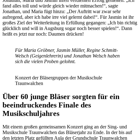
Jonathan, Maria und Jasmin ihren verdienten Erfolg genießen. „Ich
fand alles toll und würde gleich wieder mitmachen!“, sagte
Jonathan, und Maria fügt hinzu: „Der Auftritt war zwar sehr
aufregend, aber ich habe irre viel gelernt dabei!“. Für Jasmin ist ihr
großes Ziel der Weiterleitung in Erfüllung gegangen: „Ich bin richtig
glücklich und will in Augsburg sogar noch besser spielen!“. Dann
heißt es jetzt nur noch: Daumen drücken!
Für Maria Gröbner, Jasmin Müller, Regine Schmitt-
Welsch (Geigenlehrerin) und Jonathan Welsch haben
sich die vielen Proben gelohnt.
Konzert der Bläsergruppen der Musikschule
Traunwalchen
Über 60 junge Bläser sorgten für ein
beeindruckendes Finale des
Musikschuljahres
Mit einem großen gemeinsamen Konzert ging an der Sing- und
Musikschule Traunwalchen das Bläserjahr zu Ende. In der bis auf
den letzten Platz gefüllten Aula der Grundschule Traunwalchen