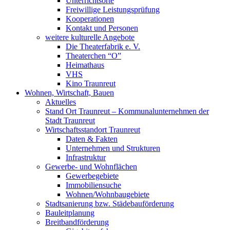
Unterrichtsorte
Freiwillige Leistungsprüfung
Kooperationen
Kontakt und Personen
weitere kulturelle Angebote
Die Theaterfabrik e. V.
Theaterchen “O”
Heimathaus
VHS
Kino Traunreut
Wohnen, Wirtschaft, Bauen
Aktuelles
Stand Ort Traunreut – Kommunalunternehmen der
Stadt Traunreut
Wirtschaftsstandort Traunreut
Daten & Fakten
Unternehmen und Strukturen
Infrastruktur
Gewerbe- und Wohnflächen
Gewerbegebiete
Immobiliensuche
Wohnen/Wohnbaugebiete
Stadtsanierung bzw. Städebauförderung
Bauleitplanung
Breitbandförderung