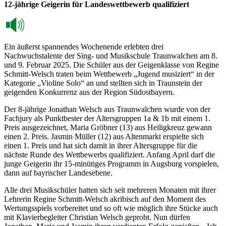
12-jährige Geigerin für Landeswettbewerb qualifiziert
Ein äußerst spannendes Wochenende erlebten drei
Nachwuchstalente der Sing- und Musikschule Traunwalchen am 8.
und 9. Februar 2025. Die Schüler aus der Geigenklasse von Regine
Schmitt-Welsch traten beim Wettbewerb „Jugend musiziert“ in der
Kategorie „Violine Solo“ an und stellten sich in Traunstein der
geigenden Konkurrenz aus der Region Südostbayern.
Der 8-jährige Jonathan Welsch aus Traunwalchen wurde von der
Fachjury als Punktbester der Altersgruppen 1a & 1b mit einem 1.
Preis ausgezeichnet, Maria Gröbner (13) aus Heiligkreuz gewann
einen 2. Preis. Jasmin Müller (12) aus Altenmarkt erspielte sich
einen 1. Preis und hat sich damit in ihrer Altersgruppe für die
nächste Runde des Wettbewerbs qualifiziert. Anfang April darf die
junge Geigerin ihr 15-minütiges Programm in Augsburg vorspielen,
dann auf bayrischer Landesebene.
Alle drei Musikschüler hatten sich seit mehreren Monaten mit ihrer
Lehrerin Regine Schmitt-Welsch akribisch auf den Moment des
Wertungsspiels vorbereitet und so oft wie möglich ihre Stücke auch
mit Klavierbegleiter Christian Welsch geprobt. Nun dürfen