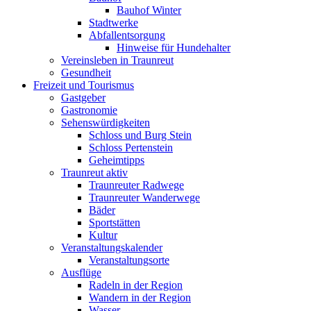
Bauhof Winter
Stadtwerke
Abfallentsorgung
Hinweise für Hundehalter
Vereinsleben in Traunreut
Gesundheit
Freizeit und Tourismus
Gastgeber
Gastronomie
Sehenswürdigkeiten
Schloss und Burg Stein
Schloss Pertenstein
Geheimtipps
Traunreut aktiv
Traunreuter Radwege
Traunreuter Wanderwege
Bäder
Sportstätten
Kultur
Veranstaltungskalender
Veranstaltungsorte
Ausflüge
Radeln in der Region
Wandern in der Region
Wasser