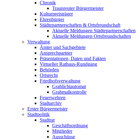
Chronik
Traunreuter Bürgermeister
Kulturpreisträger
Ehrenbürger
Städtepartnerschaften & Ortsfreundschaft
Aktuelle Meldungen Städtepartnerschaften
Aktuelle Meldungen Ortsfreundschaften
Verwaltung
Ämter und Sachgebiete
Ansprechpartner
Präsentationen, Daten und Fakten
Virtueller Rathaus-Rundgang
Behörden
Ortsrecht
Friedhofsverwaltung
Grablichtautomat
Grabmalkontrolle
Feuerwehren
Stadtarchiv
Erster Bürgermeister
Stadtpolitik
Stadtrat
Geschäftsordnung
Mitglieder
Ausschüsse