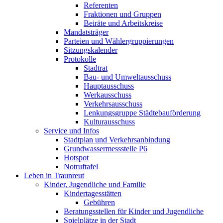
Referenten
Fraktionen und Gruppen
Beiräte und Arbeitskreise
Mandatsträger
Parteien und Wählergruppierungen
Sitzungskalender
Protokolle
Stadtrat
Bau- und Umweltausschuss
Hauptausschuss
Werkausschuss
Verkehrsausschuss
Lenkungsgruppe Städtebauförderung
Kulturausschuss
Service und Infos
Stadtplan und Verkehrsanbindung
Grundwassermessstelle P6
Hotspot
Notruftafel
Leben in Traunreut
Kinder, Jugendliche und Familie
Kindertagesstätten
Gebühren
Beratungsstellen für Kinder und Jugendliche
Spielplätze in der Stadt